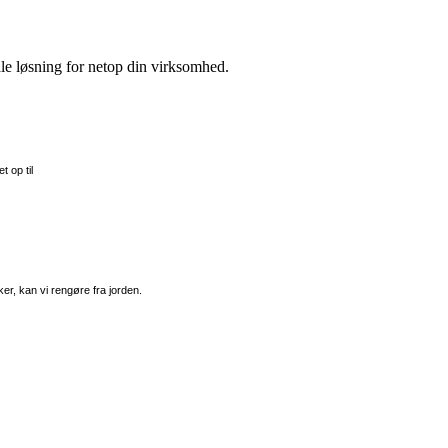
ale løsning for netop din virksomhed.
t op til
er, kan vi rengøre fra jorden.