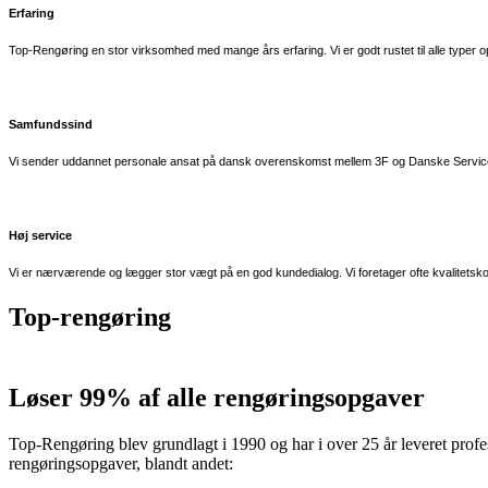
Erfaring
Top-Rengøring en stor virksomhed med mange års erfaring. Vi er godt rustet til alle
typer o
Samfundssind
Vi sender uddannet personale ansat på dansk overenskomst
mellem 3F og Danske Servic
Høj service
Vi er nærværende og lægger stor vægt på en god kundedialog. Vi foretager ofte
kvalitetsko
Top-rengøring
Løser 99% af alle rengøringsopgaver
Top-Rengøring blev grundlagt i 1990 og har i over 25 år leveret profes
rengøringsopgaver, blandt andet: