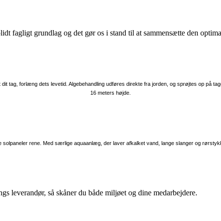
olidt fagligt grundlag og det gør os i stand til at sammensætte den optim
dit tag, forlæng dets levetid. Algebehandling udføres direkte fra jorden, og sprøjtes op på tage
16 meters højde.
øre solpaneler rene. Med særlige aquaanlæg, der laver afkalket vand, lange slanger og rørstykk
ings leverandør, så skåner du både miljøet og dine medarbejdere.